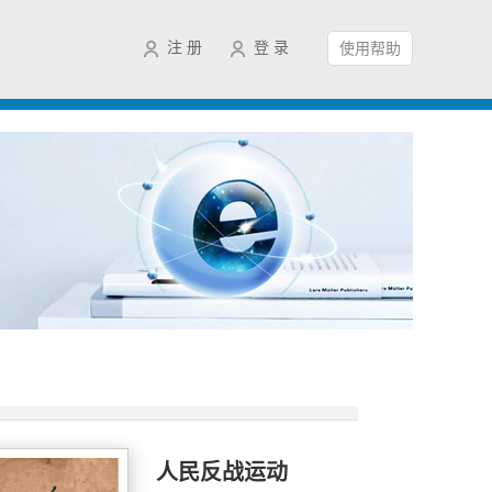
注 册
登 录
使用帮助
人民反战运动