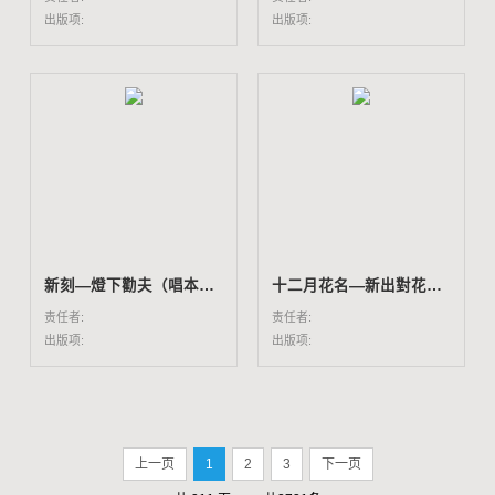
出版项:
出版项:
新刻―燈下勸夫（唱本一百九十冊所收）
十二月花名―新出對花（唱本一百九十冊所收）
责任者:
责任者:
出版项:
出版项:
上一页
1
2
3
下一页