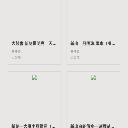
大鼓書.新刻霍明亮―天雷報（唱本一百九十冊所收）
新出―月明珠.頭本（唱本一百九十冊所收）
责任者:
责任者:
出版项:
出版项:
新刻―大雁小燕對詞（唱本一百九十冊所收）
新出白蛇借傘―遊西湖（唱本一百九十冊所收）