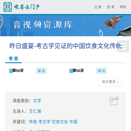
注 册
登 录
帮助
昨日盛宴-考古学见证的中国饮食文化传统
卷 册
第56讲
第56讲
播 放
播 放
显示更多 ↓
讲座类别：
文学
主讲人：
王仁湘
关键词：
传统 考古学 饮食文化 中国