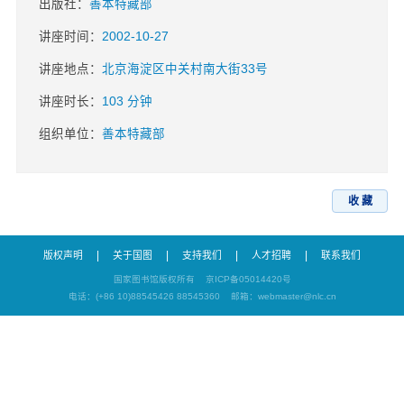
出版社：
善本特藏部
讲座时间：
2002-10-27
讲座地点：
北京海淀区中关村南大街33号
讲座时长：
103 分钟
组织单位：
善本特藏部
收 藏
|
|
|
|
版权声明
关于国图
支持我们
人才招聘
联系我们
国家图书馆版权所有
京ICP备05014420号
电话：(+86 10)88545426 88545360
邮箱：webmaster@nlc.cn