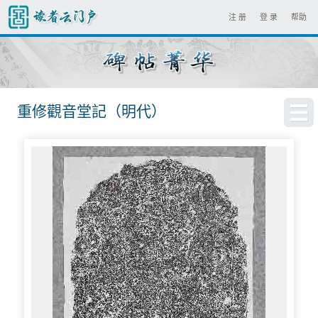
注 册
登 录
帮助
重修觀音堂記（明代）