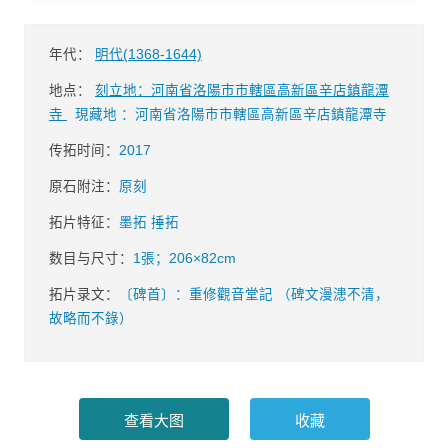
年代：
明代(1368-1644)
地点：
刻立地：河南省洛陽市市轄區高新區辛店鎮龍潭
寺
現藏地 ：河南省洛陽市市轄區高新區辛店鎮龍潭寺
传拓时间：
2017
原石附注：
原刻
拓片特征：
墨拓 捶拓
数目与尺寸：
1張；206×82cm
拓片录文：
〔碑首〕：重修觀音堂記 （碑文漫漶不清，
故略而不錄）