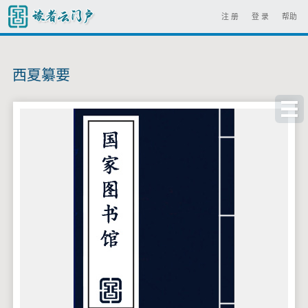
注 册
登 录
帮助
西夏纂要