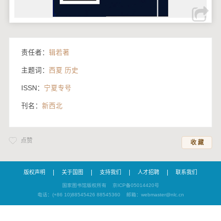
责任者：
辑若著
主题词：
西夏 历史
ISSN：
宁夏专号
刊名：
新西北
点赞
收 藏
|
|
|
|
版权声明
关于国图
支持我们
人才招聘
联系我们
国家图书馆版权所有
京ICP备05014420号
电话：(+86 10)88545426 88545360
邮箱：webmaster@nlc.cn