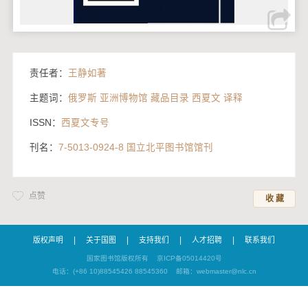
责任者：
王静如著
主题词：
俄罗斯 亚洲博物馆 藏品目录 西夏文 译释
ISSN：
西夏文专号
刊名：
7-5013-0924-8 国立北平图书馆馆刊
点赞
收 藏
|
|
|
|
版权声明
关于国图
支持我们
人才招聘
联系我们
国家图书馆版权所有
京ICP备05014420号
电话：(+86 10)88545426 88545360
邮箱：webmaster@nlc.cn