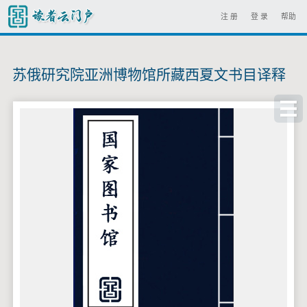
注 册
登 录
帮助
苏俄研究院亚洲博物馆所藏西夏文书目译释