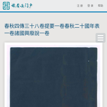
注 册
登 录
帮助
春秋四傳三十八卷提要一卷春秋二十國年表
一卷諸國興廢說一卷