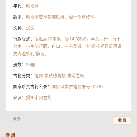
年代：
明嘉靖
版本：
明嘉靖吉澄刻樊獻科、楊一鶚遞修本
文种：
汉文
行款版式：
版框高20釐米，寛14.3釐米。半葉九行，行十
七字，小字雙行同，白口，左右雙邊。有“巡按福建監察禦
史吉澄校刊”牌記。
册数：
20冊
古籍分类：
經部 春秋總義類 傳說之屬
国家珍贵古籍名录：
国家珍贵古籍名录号 01387
来源：
揚州市圖書館
点赞
收 藏
卷 册