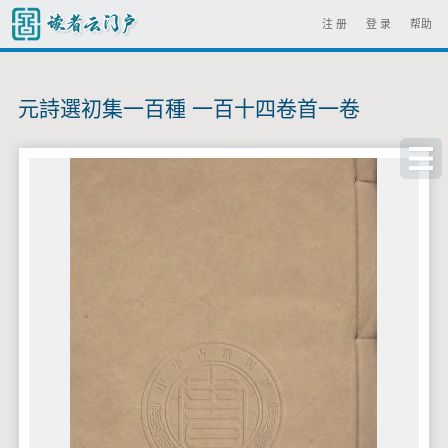
注 册
登 录
帮助
元詩選初集一百種 一百十四卷首一卷