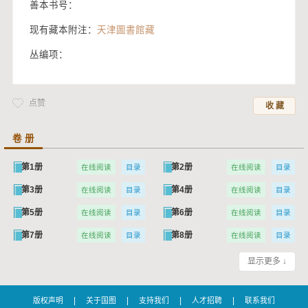
善本书号：
现有藏本附注：
天津圖書館藏
丛编项：
点赞
收 藏
卷 册
第1册
第2册
在线阅读
目录
在线阅读
目录
第3册
第4册
在线阅读
目录
在线阅读
目录
第5册
第6册
在线阅读
目录
在线阅读
目录
第7册
第8册
在线阅读
目录
在线阅读
目录
第9册
第10册
在线阅读
目录
在线阅读
目录
显示更多 ↓
第11册
第12册
在线阅读
目录
在线阅读
目录
|
|
|
|
版权声明
关于国图
支持我们
人才招聘
联系我们
第13册
第14册
在线阅读
目录
在线阅读
目录