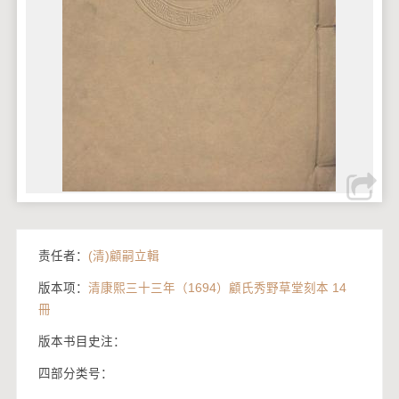
责任者：
(清)顧嗣立輯
版本项：
清康熙三十三年（1694）顧氏秀野草堂刻本 14
冊
版本书目史注：
四部分类号：