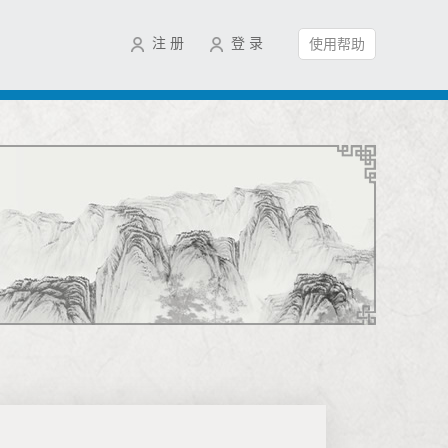
注 册
登 录
使用帮助