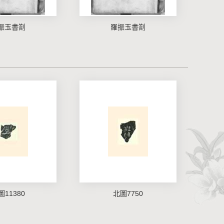
振玉書劄
羅振玉書劄
圖11380
北圖7750