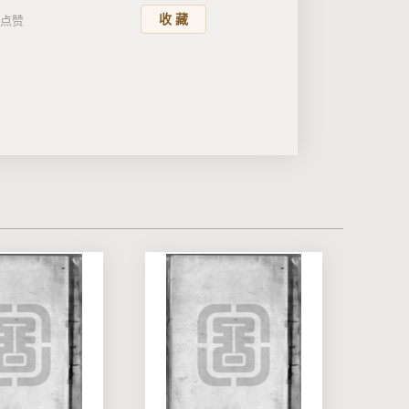
收 藏
点赞