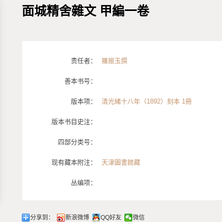
面城精舍雜文 甲編一卷
责任者：
羅振玉撰
善本书号：
版本项：
清光緒十八年（1892）刻本 1冊
版本书目史注：
四部分类号：
现有藏本附注：
天津圖書館藏
丛编项：
分享到：
新浪微博
QQ好友
微信