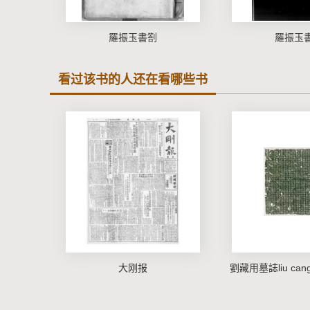
羅振玉書劄
羅振玉
看过该书的人还在看哪些书
大刚报
劉藏用墓誌liu cang 