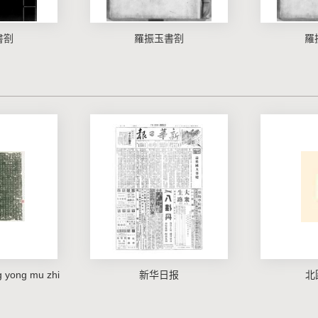
書劄
羅振玉書劄
羅
yong mu zhi
新华日报
北