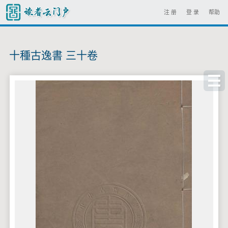
注 册
登 录
帮助
十種古逸書 三十卷