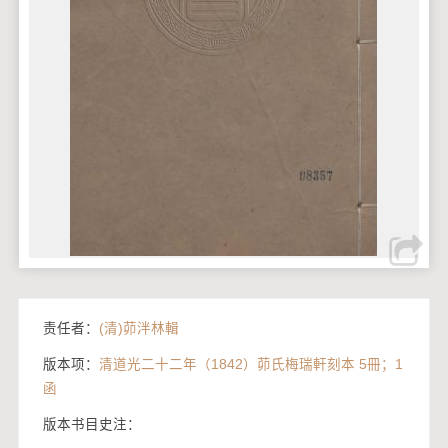
责任者：
(清)茆泮林輯
版本项：
清道光二十二年（1842）茆氏梅瑞軒刻本 5冊；1
函
版本书目史注：