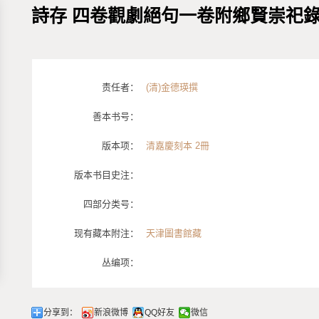
詩存 四卷觀劇絕句一卷附鄉賢崇祀
责任者：
(清)金德瑛撰
善本书号：
版本项：
清嘉慶刻本 2冊
版本书目史注：
四部分类号：
现有藏本附注：
天津圖書館藏
丛编项：
分享到：
新浪微博
QQ好友
微信