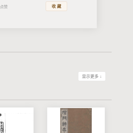
收 藏
点赞
显示更多 ↓