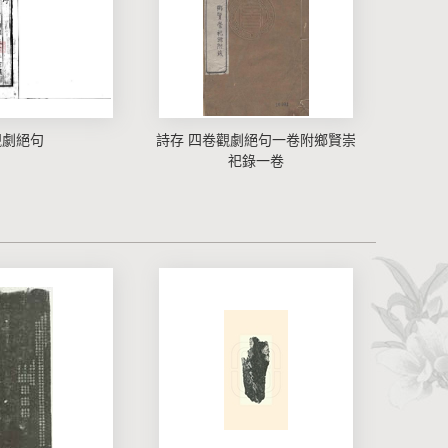
觀劇絕句
詩存 四卷觀劇絕句一卷附鄉賢崇
祀錄一卷