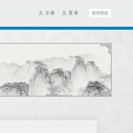
注 册
登 录
使用帮助