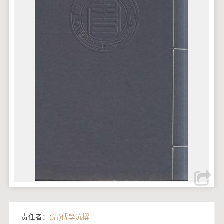
责任者：
(清)傅學沆撰