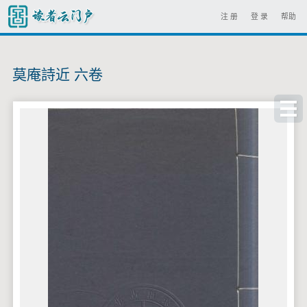
注 册
登 录
帮助
莫庵詩近 六卷