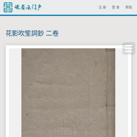
注 册
登 录
帮助
花影吹笙詞鈔 二卷